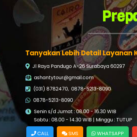
Prepa
Tanyakan Lebih Detail Layanan 
Jl Raya Pandugo A-26 Surabaya 60297
ashantytour@gmail.com
(031) 8782470
,
0878-5213-8090
0878-5213-8090
Senin s/d Jumat : 08.00 - 16.30 WIB
Sabtu : 08.00 - 14.30 WIB | Minggu : TUTUP
CALL
SMS
WHATSAPP